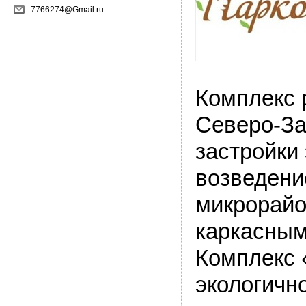
7766274@Gmail.ru
Комплекс 
Северо-За
застройки
возведени
микрорайо
каркасны
Комплекс 
экологично