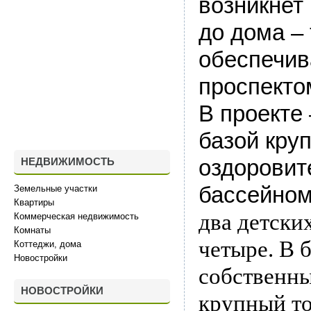
возникнет
до дома –
обеспечив
проспекто
В проекте
базой кру
оздоровит
НЕДВИЖИМОСТЬ
бассейно
Земельные участки
Квартиры
два детски
Коммерческая недвижимость
Комнаты
четыре. В 
Коттеджи, дома
Новостройки
собственны
НОВОСТРОЙКИ
крупный то